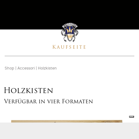
Kaufseite
Shop
|
Accessori
|
Holzkisten
Holzkisten
Verfügbar in vier Formaten
Verfügbar
in
vier
Formaten