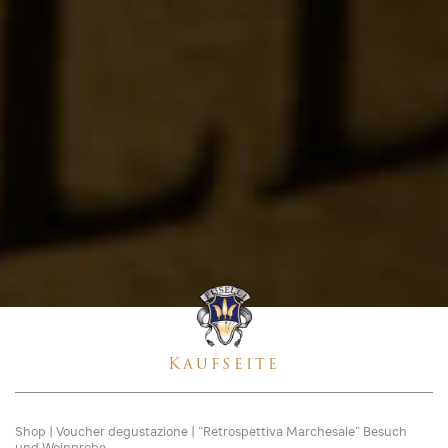
Kaufseite
Shop
|
Voucher degustazione
|
“Retrospettiva Marchesale” Besuch