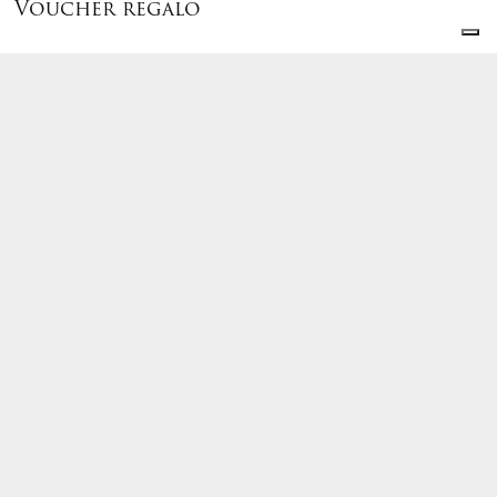
Voucher regalo
Voucher
regalo
€
25,
A partire da
00
PARTECIPANTI