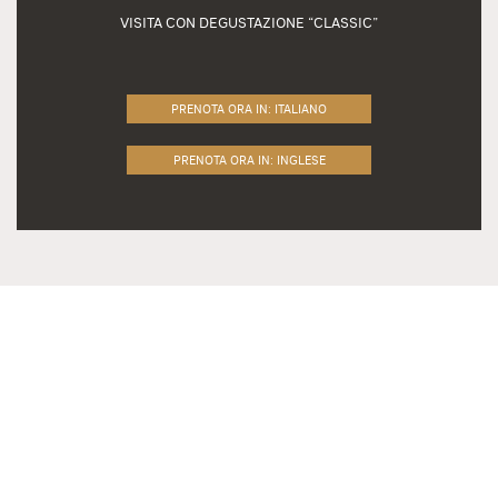
VISITA CON DEGUSTAZIONE “CLASSIC”
PRENOTA ORA IN: ITALIANO
PRENOTA ORA IN: INGLESE