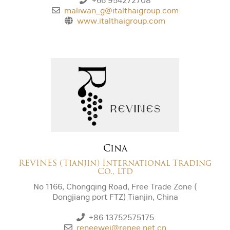
+66 954272708
maliwan_g@italthaigroup.com
www.italthaigroup.com
Cina
REVINES (Tianjin) International Trading
Co., Ltd
No 1166, Chongqing Road, Free Trade Zone (
Dongjiang port FTZ) Tianjin, China
+86 13752575175
reneewei@renee.net.cn