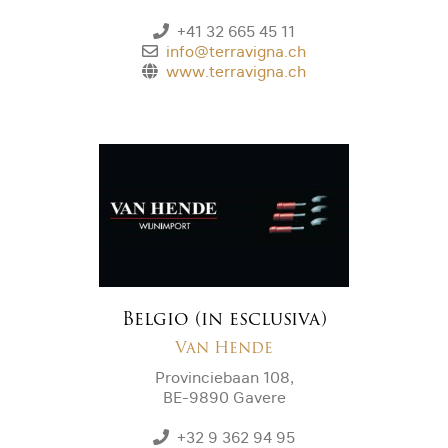
+41 32 665 45 11
info@terravigna.ch
www.terravigna.ch
Belgio (in esclusiva)
Van Hende
Provinciebaan 108,
BE-9890 Gavere
+32 9 362 94 95