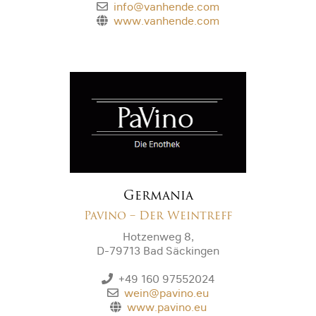
info@vanhende.com
www.vanhende.com
Germania
Pavino – Der Weintreff
Hotzenweg 8,
D-79713 Bad Säckingen
+49 160 97552024
wein@pavino.eu
www.pavino.eu