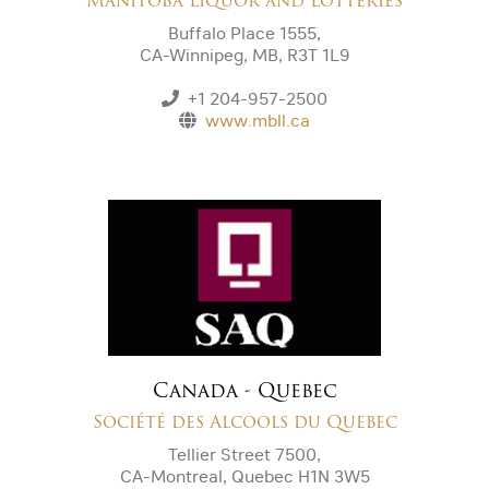
Manitoba Liquor and Lotteries
Buffalo Place 1555,
CA-Winnipeg, MB, R3T 1L9
+1 204-957-2500
www.mbll.ca
Canada - Quebec
Société des Alcools du Quebec
Tellier Street 7500,
CA-Montreal, Quebec H1N 3W5