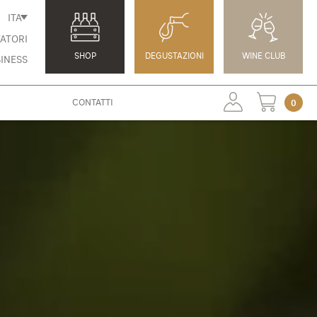
ITA
ATORI
SHOP
DEGUSTAZIONI
WINE CLUB
INESS
CONTATTI
0