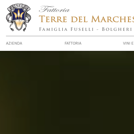
Fattoria
Terre
del
Marchesato
-
Famiglia
Fuselli
-
Bolgheri,
AZIENDA
FATTORIA
VINI 
Livorno