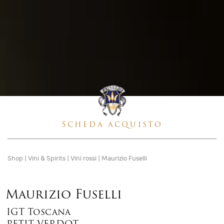
Scheda acquisto
Shop
|
Vini & Spirits
|
Vini rossi
|
Maurizio Fuselli
Maurizio Fuselli
IGT Toscana
PETIT VERDOT